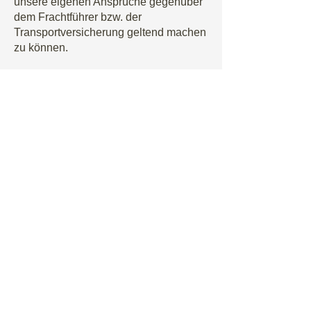
unsere eigenen Ansprüche gegenüber
dem Frachtführer bzw. der
Transportversicherung geltend machen
zu können.
9. GEFAHRÜBERGANG UND
VERSAND
9.1 Die Gefahr geht auf den Käufer
über, sobald die Sendung an die den
Transport ausführenden Personen
übergeben worden ist oder zwecks
Versendung das Lager von uns
verlassen hat. Versandweg und -mittel
sind uns überlassen, wenn nicht
ausdrücklich anderes vereinbart wird.
Beim Kauf durch private Verbraucher
geht die Gefahr erst mit der Übergabe
über.
10. GEWÄHRLEISTUNG